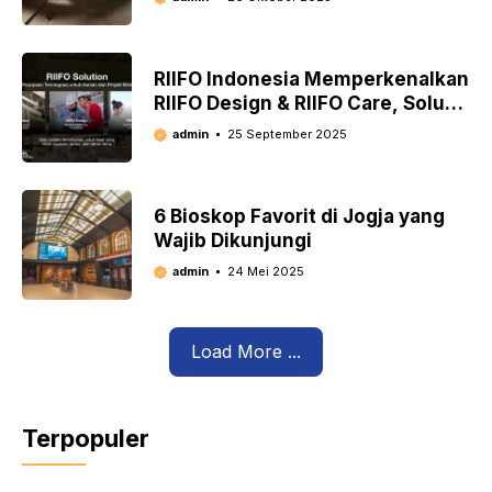
RIIFO Indonesia Memperkenalkan
RIIFO Design & RIIFO Care, Solusi
Inovatif untuk Industri Perpipaan
admin
25 September 2025
6 Bioskop Favorit di Jogja yang
Wajib Dikunjungi
admin
24 Mei 2025
Load More ...
Terpopuler