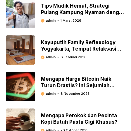
Tips Mudik Hemat, Strategi
Pulang Kampung Nyaman dengan
Budget Terbatas
admin
1 Maret 2026
Kayuputih Family Reflexology
Yogyakarta, Tempat Relaksasi
Kekinian di Jogja
admin
6 Februari 2026
Mengapa Harga Bitcoin Naik
Turun Drastis? Ini Sejumlah
Penyebabnya
admin
8 November 2025
Mengapa Perokok dan Pecinta
Kopi Butuh Pasta Gigi Khusus?
admin
26 Oktober 2025