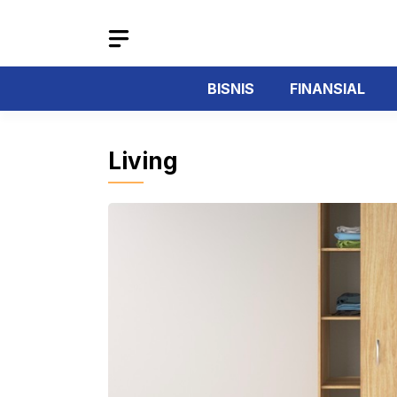
Langsung
ke
isi
BISNIS
FINANSIAL
Living