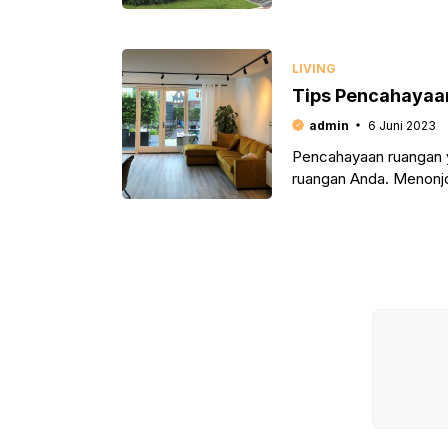
dan salah
LIVING
Tips Pencahayaa
admin
6 Juni 2023
Pencahayaan ruangan 
ruangan Anda. Menonjol
tampilan keseluruhan r