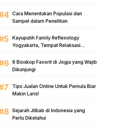
Meningkatkan Keterampilan Bahasa
Inggris di EF EFEKTA English for
Cara Menentukan Populasi dan
Adults
Sampel dalam Penelitian
Kayuputih Family Reflexology
Yogyakarta, Tempat Relaksasi
Kekinian di Jogja
6 Bioskop Favorit di Jogja yang Wajib
Dikunjungi
Tips Jualan Online Untuk Pemula Biar
Makin Laris!
Sejarah Jilbab di Indonesia yang
Perlu Diketahui