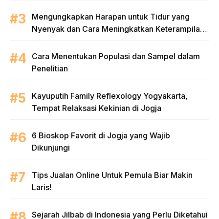
Mengungkapkan Harapan untuk Tidur yang
Nyenyak dan Cara Meningkatkan Keterampilan
Bahasa Inggris di EF EFEKTA English for Adults
Cara Menentukan Populasi dan Sampel dalam
Penelitian
Kayuputih Family Reflexology Yogyakarta,
Tempat Relaksasi Kekinian di Jogja
6 Bioskop Favorit di Jogja yang Wajib
Dikunjungi
Tips Jualan Online Untuk Pemula Biar Makin
Laris!
Sejarah Jilbab di Indonesia yang Perlu Diketahui