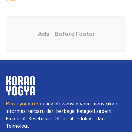
Ads - Before Footer
Koranyogya.com
adalah website yang menyajikan
informasi terbaru dari berbagai kategori seperti
Finansial, Kesehatan, Otomotif, Edukasi, dan
Teknologi.