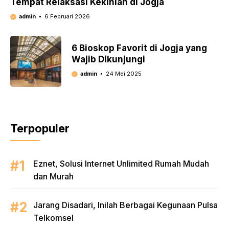
Tempat Relaksasi Kekinian di Jogja
admin
6 Februari 2026
6 Bioskop Favorit di Jogja yang
Wajib Dikunjungi
admin
24 Mei 2025
Terpopuler
Eznet, Solusi Internet Unlimited Rumah Mudah
dan Murah
Jarang Disadari, Inilah Berbagai Kegunaan Pulsa
Telkomsel