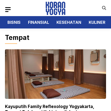
Langsung
ke
isi
BISNIS
FINANSIAL
KESEHATAN
KULINER
Tempat
Kayuputih Family Reflexology Yogyakarta,